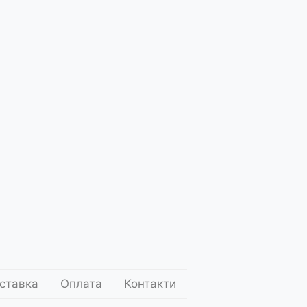
Вишнівка
Подарункові
Подарункові
Десе
набори
тубуси
ставка
Оплата
Контакти