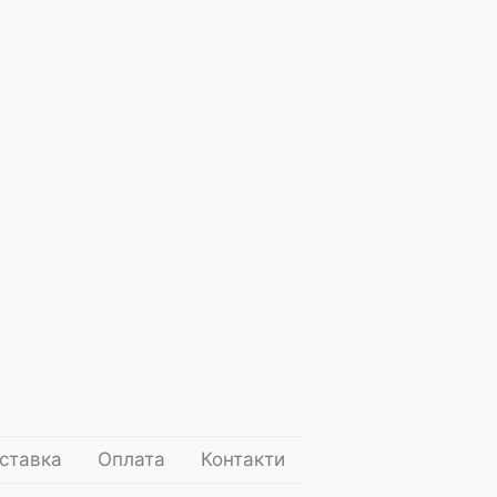
Вишнівка
Подарункові
Подарункові
Десе
набори
тубуси
ставка
Оплата
Контакти